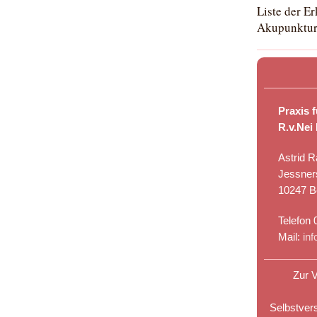
Liste der E
Akupunktur
Praxis 
R.v.Nei
Astrid R
Jessner
10247 Be
Telefon 
Mail:
in
Zur V
Selbstvers