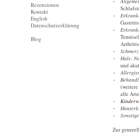
Allgeme
Rezensionen
Schlafs
Kontakt
Erkrank
English
Gastritis
Datenschutzerklärung
Erkrank
Tennisel
Blog
Arthrit
Schmerz
Hals- N
und aku
Allergi
Behandl
(weitere
alle Art
Kinderw
Hauterk
Sonstig
Zur generel