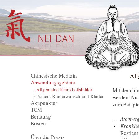
All
Chinesische Medizin
Anwendungsgebiete
· Allgemeine Krankheitsbilder
Mit der ch
· Frauen, Kinderwunsch und Kinder
werden. Nic
Akupunktur
zum Beispie
TCM
Beratung
Atemweg
Kosten
Krankhe
Restles
Über die Praxis