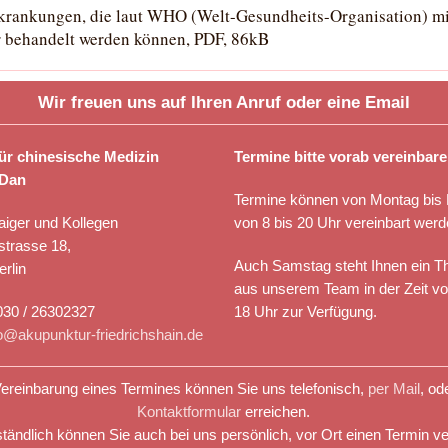
rkrankungen, die laut WHO (Welt-Gesundheits-Organisation) mi
 behandelt werden können, PDF, 86kB
Wir freuen uns auf Ihren Anruf oder eine Email
für chinesische Medizin
Termine bitte vorab vereinbar
 Dan
Termine können von Montag bis 
aiger und Kollegen
von 8 bis 20 Uhr vereinbart werd
strasse 18,
Auch Samstag steht Ihnen ein T
rlin
aus unserem Team in der Zeit vo
030 / 26302327
18 Uhr zur Verfügung.
fo@akupunktur-friedrichshain.de
ereinbarung eines Termines können Sie uns telefonisch,
per Mail
, od
Kontaktformular
erreichen.
tändlich können Sie auch bei uns persönlich, vor Ort einen Termin ve