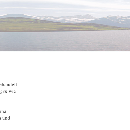
ehandelt
ngen
wie
ina
n und