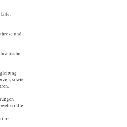
fälle,
rthrose und
chronische
gleitung
erzen, sowie
hren.
örungen
bwehrkräfte
ktur: