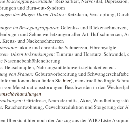
ine Erschöpfungszustände:
Reizbarkeit, Nervosität, Depression,
törungen und Burn-out-Syndrom
ungen des Magen-Darm-Traktes:
Reizdarm, Verstopfung, Durch
ungen im Bewegungsapparat:
Gelenks- und Rückenschmerzen,
lenbogen und Sehnenverletzungen aller Art, Hüftschmerzen, A
is, Kreuz- und Nackenschmerzen
therapie:
akute und chronische Schmerzen, Fibromyalgie
asen- Ohren Erkrankungen:
Tinnitus und Hörsturz, Schwindel, 
te Nasennebenhöhleneiterung
en:
Heuschnupfen, Nahrungsmittelunverträglichkeiten ect.
ung von Frauen:
Geburtsvorbereitung und Schwangerschaftsbe
 Informationen dazu finden Sie
hier
), menstruell bedingte Schm
en von Menstruationsstörungen, Beschwerden in den Wechselja
unschbehandlungen
rankungen:
Gürtelrose, Neurodermitis, Akne, Wundheilungsst
es:
Rauchentwöhnung, Gewichtsreduktion und Steigerung der A
len Übersicht hier noch der Auszug aus der WHO Liste Akupun