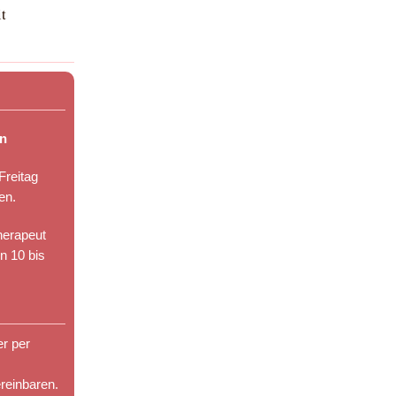
t
en
Freitag
en.
herapeut
n 10 bis
er per
reinbaren.